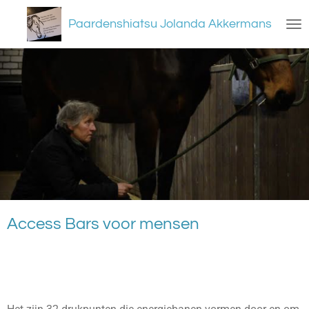
Ga
Paardenshiatsu Jolanda Akkermans
direct
naar
de
hoofdinhoud
Access Bars voor mensen